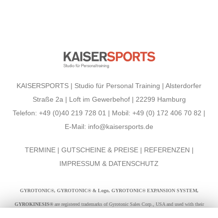
KAISERSPORTS | Studio für Personal Training | Alsterdorfer
Straße 2a | Loft im Gewerbehof | 22299 Hamburg
Telefon: +49 (0)40 219 728 01 | Mobil: +49 (0) 172 406 70 82 |
E-Mail:
info@kaisersports.de
TERMINE
|
GUTSCHEINE & PREISE
|
REFERENZEN
|
IMPRESSUM & DATENSCHUTZ
GYROTONIC®, GYROTONIC® & Logo, GYROTONIC® EXPANSION SYSTEM,
GYROKINESIS®
are registered trademarks of Gyrotonic Sales Corp., USA and used with their
permission.